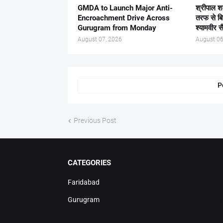
GMDA to Launch Major Anti-
श्रीपाल श
Encroachment Drive Across
तरफ से ब
Gurugram from Monday
श्यामवीर स
August 07, 2026
August 06
P
Previous Post
CATEGORIES
Faridabad
Gurugram