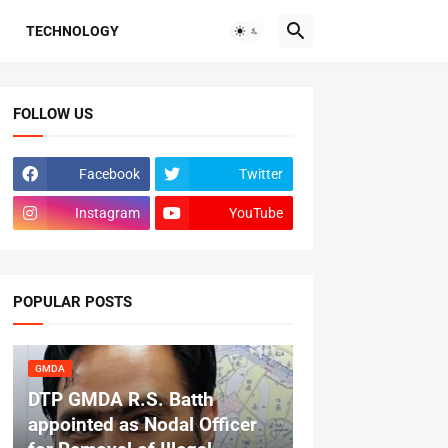
TECHNOLOGY
FOLLOW US
Facebook
Twitter
Instagram
YouTube
POPULAR POSTS
GMDA
DTP GMDA R.S. Batth
appointed as Nodal Officer