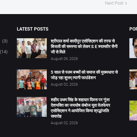
Next Post
LATEST POSTS
PO
(3)
श्रीपाल शर्मा कादीपुर एसोसिएशन की तरफ से
बिजली की समस्या को लेकर S E श्यामवीर सैनी
(14)
जी से मिले
August 06, 2026
5 साल से स्लम बच्चों को समाज की मुख्यधारा से
जोड़ रहा शुभम् त्यागी फाउंडेशन
August 02, 2026
शहीद उधम सिंह के शहादत दिवस पर गूंजा
देशभक्ति का जयघोष कंबोज युवा वेलफेयर
एसोसिएशन ने आयोजित किया श्रद्धांजलि
समारोह
August 02, 2026