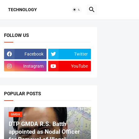
TECHNOLOGY
FOLLOW US
Facebook
Twitter
Instagram
YouTube
POPULAR POSTS
GMDA
DTP GMDA R.S. Batth
appointed as Nodal Officer