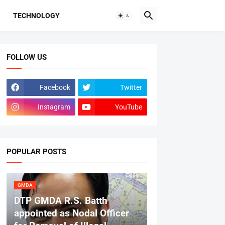
TECHNOLOGY
FOLLOW US
Facebook
Twitter
Instagram
YouTube
POPULAR POSTS
GMDA
DTP GMDA R.S. Batth
appointed as Nodal Officer