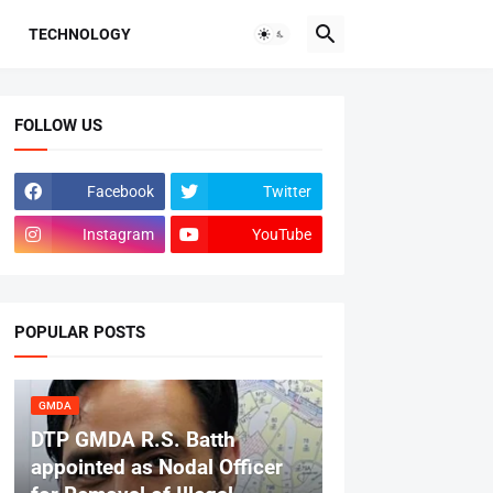
TECHNOLOGY
FOLLOW US
Facebook
Twitter
Instagram
YouTube
POPULAR POSTS
GMDA
DTP GMDA R.S. Batth
appointed as Nodal Officer