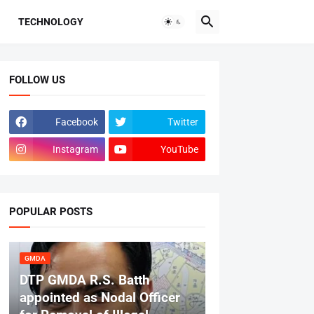
TECHNOLOGY
FOLLOW US
Facebook
Twitter
Instagram
YouTube
POPULAR POSTS
GMDA
DTP GMDA R.S. Batth
appointed as Nodal Officer