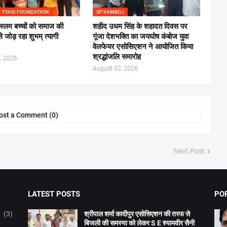
 TYAGI FOUNDATION
SP KAMBOJ
स्लम बच्चों को समाज की
शहीद उधम सिंह के शहादत दिवस पर
से जोड़ रहा शुभम् त्यागी
गूंजा देशभक्ति का जयघोष कंबोज युवा
वेलफेयर एसोसिएशन ने आयोजित किया
श्रद्धांजलि समारोह
, 2026
August 02, 2026
ost a Comment (0)
Next Post
LATEST POSTS
PO
(3)
श्रीपाल शर्मा कादीपुर एसोसिएशन की तरफ से
बिजली की समस्या को लेकर S E श्यामवीर सैनी