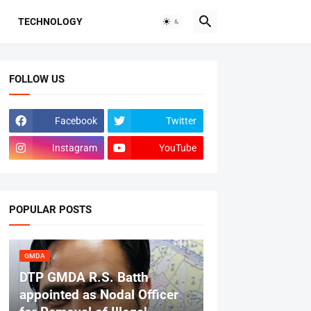
TECHNOLOGY
FOLLOW US
Facebook
Twitter
Instagram
YouTube
POPULAR POSTS
GMDA
DTP GMDA R.S. Batth
appointed as Nodal Officer