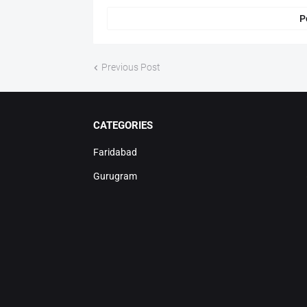
P
Previous Post
CATEGORIES
Faridabad
Gurugram