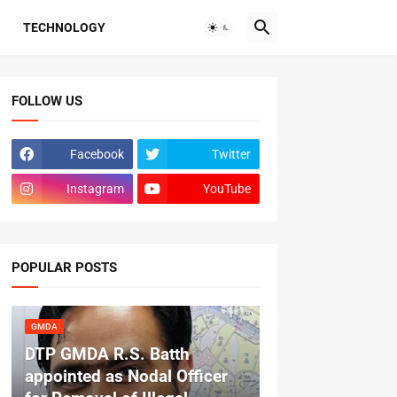
TECHNOLOGY
FOLLOW US
Facebook
Twitter
Instagram
YouTube
POPULAR POSTS
GMDA
DTP GMDA R.S. Batth
appointed as Nodal Officer