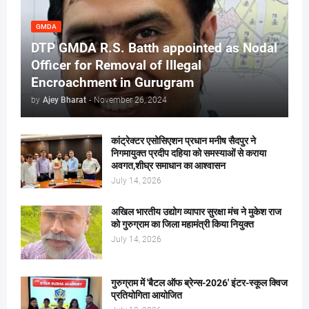
GMDA
DTP GMDA R.S. Batth appointed as Nodal
Officer for Removal of Illegal
Encroachment in Gurugram
by
Ajey Bharat
-
November 26, 2024
कांट्रेक्टर एसोसिएशन प्रधान मनीष सैदपुर ने
निगमायुक्त प्रदीप दहिया को समस्याओं से कराया
अवगत,शीघ्र समाधान का आश्वासन
July 14, 2026
अखिल भारतीय उद्योग व्यापार सुरक्षा मंच ने मुकेश राज
को गुरुग्राम का जिला महामंत्री किया नियुक्त
July 14, 2026
गुरुग्राम में 'बैटल ऑफ ब्रेन्स-2026' इंटर-स्कूल क्विज
प्रतियोगिता आयोजित