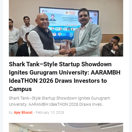
Shark Tank–Style Startup Showdown
Ignites Gurugram University: AARAMBH
IdeaTHON 2026 Draws Investors to
Campus
Shark Tank–Style Startup Showdown Ignites Gurugram
University: AARAMBH IdeaTHON 2026 Draws Inves…
by
Ajey Bharat
-
February 10, 2026